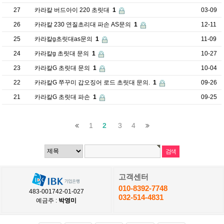
27
카라칼 버드아이 220 초릿대
1
03-09
26
카라칼 230 연질초리대 파손 AS문의
1
12-11
25
카라칼g초릿대as문의
1
11-09
24
카라칼g 초릿대 문의
1
10-27
23
카라칼G 초릿대 문의
1
10-04
22
카라칼G 쭈꾸미 갑오징어 로드 초릿대 문의.
1
09-26
21
카라칼G 초릿대 파손
1
09-25
1
2
3
4
고객센터
010-8392-7748
483-001742-01-027
032-514-4831
예금주 :
박영미