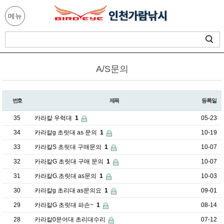
메뉴
A/S문의
번호
제목
등록일
35
카라칼 우럭대
1
05-23
34
카라칼g 초릿대 as 문의
1
10-19
33
카라칼S 초릿대 구매문의
1
10-07
32
카라칼G 초릿대 구매 문의
1
10-07
31
카라칼G.초릿대 as문의
1
10-03
30
카라칼g 초리대 as문의요
1
09-01
29
카라칼G 초릿대 파손~
1
08-14
28
카라칼0문어대 초리대수리
07-12