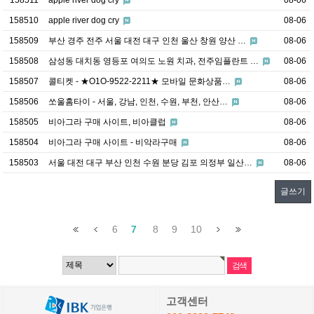
158511
apple river dog cry
08-06
158510
apple river dog cry
08-06
158509
부산 경주 전주 서울 대전 대구 인천 울산 창원 양산 …
08-06
158508
삼성동 대치동 영등포 여의도 노원 치과, 전주임플란트 …
08-06
158507
콜티켓 - ★O1O-9522-2211★ 모바일 문화상품…
08-06
158506
쏘울홈타이 - 서울, 강남, 인천, 수원, 부천, 안산…
08-06
158505
비아그라 구매 사이트, 비아클럽
08-06
158504
비아그라 구매 사이트 - 비악라구매
08-06
158503
서울 대전 대구 부산 인천 수원 분당 김포 의정부 일산…
08-06
글쓰기
6
7
8
9
10
고객센터