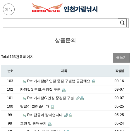
메뉴
상품문의
Total 163건
5 페이지
글쓰기
번호
제목
작성일
103
Re: 카라칼g2 연질 중질 구별법 궁금해요
09-16
102
카라칼G 연질.중경질 구분
09-07
101
Re: 카라칼G 연질.중경질 구분
09-07
100
답글이 짤려습니다
05-25
99
Re: 답글이 짤려습니다
05-25
98
호환 및 판매문의
05-24