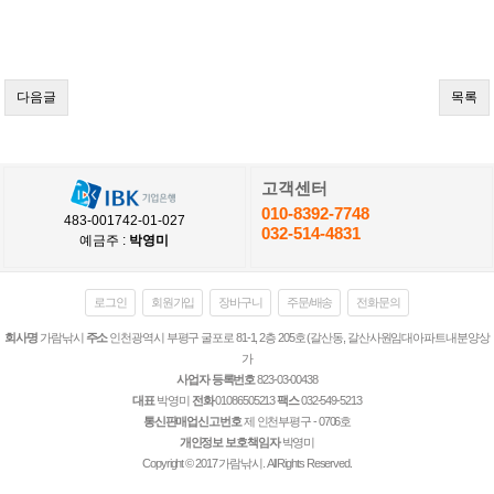
다음글
목록
고객센터
010-8392-7748
483-001742-01-027
032-514-4831
예금주 :
박영미
로그인
회원가입
장바구니
주문/배송
전화문의
회사명
가람낚시
주소
인천광역시 부평구 굴포로 81-1, 2층 205호 (갈산동, 갈산사원임대아파트내분양상
가
사업자 등록번호
823-03-00438
대표
박영미
전화
01086505213
팩스
032-549-5213
통신판매업신고번호
제 인천부평구 - 0706호
개인정보 보호책임자
박영미
Copyright © 2017 가람낚시. All Rights Reserved.