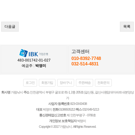
다음글
목록
고객센터
010-8392-7748
483-001742-01-027
032-514-4831
예금주 :
박영미
로그인
회원가입
장바구니
주문/배송
전화문의
회사명
가람낚시
주소
인천광역시 부평구 굴포로 81-1, 2층 205호 (갈산동, 갈산사원임대아파트내분양상
가
사업자 등록번호
823-03-00438
대표
박영미
전화
01086505213
팩스
032-549-5213
통신판매업신고번호
제 인천부평구 - 0706호
개인정보 보호책임자
박영미
Copyright © 2017 가람낚시. All Rights Reserved.