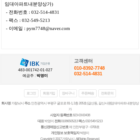
임대아파트내분양상가)
- 전화번호 : 032-514-4831
- 팩스 : 032-549-5213
- 이메일 :
pym7748@naver.com
고객센터
010-8392-7748
483-001742-01-027
032-514-4831
예금주 :
박영미
로그인
회원가입
장바구니
주문/배송
전화문의
회사명
가람낚시
주소
인천광역시 부평구 굴포로 81-1, 2층 205호 (갈산동, 갈산사원임대아파트내분양상
가
사업자 등록번호
823-03-00438
대표
박영미
전화
01086505213
팩스
032-549-5213
통신판매업신고번호
제 인천부평구 - 0706호
개인정보 보호책임자
박영미
Copyright © 2017 가람낚시. All Rights Reserved.