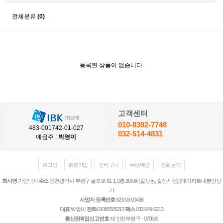
전체분류
(0)
등록된 상품이 없습니다.
고객센터
010-8392-7748
483-001742-01-027
032-514-4831
예금주 :
박영미
로그인
회원가입
장바구니
주문/배송
전화문의
회사명
가람낚시
주소
인천광역시 부평구 굴포로 81-1, 2층 205호 (갈산동, 갈산사원임대아파트내분양상
가
사업자 등록번호
823-03-00438
대표
박영미
전화
01086505213
팩스
032-549-5213
통신판매업신고번호
제 인천부평구 - 0706호