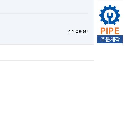
검색 결과
0
건