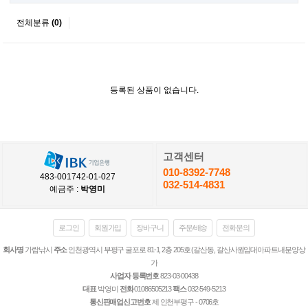
전체분류
(0)
등록된 상품이 없습니다.
고객센터
010-8392-7748
483-001742-01-027
032-514-4831
예금주 :
박영미
로그인
회원가입
장바구니
주문/배송
전화문의
회사명
가람낚시
주소
인천광역시 부평구 굴포로 81-1, 2층 205호 (갈산동, 갈산사원임대아파트내분양상
가
사업자 등록번호
823-03-00438
대표
박영미
전화
01086505213
팩스
032-549-5213
통신판매업신고번호
제 인천부평구 - 0706호